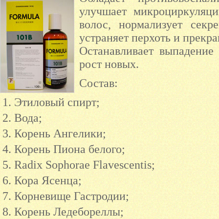
улучшает микроциркуляц
волос, нормализует секр
устраняет перхоть и прекра
Останавливает выпадение
рост новых.
Состав:
Этиловый спирт;
Вода;
Корень Ангелики;
Корень Пиона белого;
Radix Sophorae Flavescentis;
Кора Ясенца;
Корневище Гастродии;
Корень Ледебореллы;