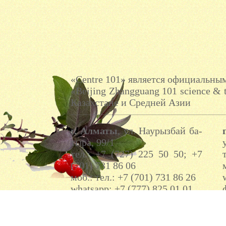
«Centre 101» является официальн
«Beijing Zhangguang 101 science & 
Казахстане и Средней Азии
г. Ал­ма­ты
, ул. На­урыз­бай ба­
тыра, 99/1
тел.: +7 (727) 225 50 50; +7
(701) 731 86 06
моб.: тел.: +7 (701) 731 86 26
whatsapp: +7 (777) 825 01 01
e-mail:
centre101k@mail.ru